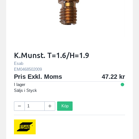
K.Munst. T=1.6/H=1.9
Esab
EM0468502009
Pris Exkl. Moms
47.22
I lager
Säljs i
Styck
Köp