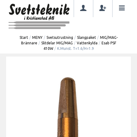
Start
/
MENY
/
Svetsutrustning
/
Slangpaket
/
MIG/MAG-
Brännare
/
Slitdelar MIG/MAG
/
Vattenkylda
/
Esab PSF
410W
/
K.Munst. T=1.6/H=1.9