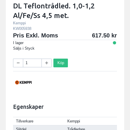
DL Teflontrådled. 1,0-1,2
Al/Fe/Ss 4,5 met.
Kemppi
KW005938
Pris Exkl. Moms
617.50
I lager
Säljs i
Styck
Köp
Egenskaper
Tillverkare
Kemppi
Slitdel
Trådledare