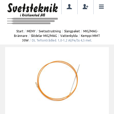
Start
/
MENY
/
Svetsutrustning
/
Slangpaket
/
MIG/MAG-
Brännare
/
Slitdelar MIG/MAG
/
Vattenkylda
/
Kemppi MMT
30W
/
DL Teflontrådled. 1,0-1,2 Al/Fe/Ss 4,5 met.