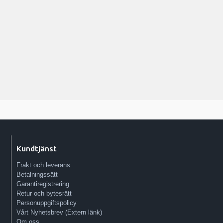
Kundtjänst
Frakt och leverans
Betalningssätt
Garantiregistrering
Retur och bytesrätt
Personuppgiftspolicy
Vårt Nyhetsbrev (Extern länk)
Om oss