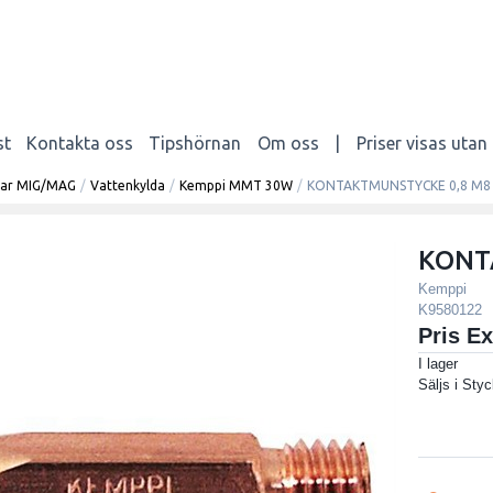
st
Kontakta oss
Tipshörnan
Om oss
|
Priser visas uta
elar MIG/MAG
/
Vattenkylda
/
Kemppi MMT 30W
/
KONTAKTMUNSTYCKE 0,8 M8
KONT
Kemppi
K9580122
Pris E
I lager
Säljs i
Styc