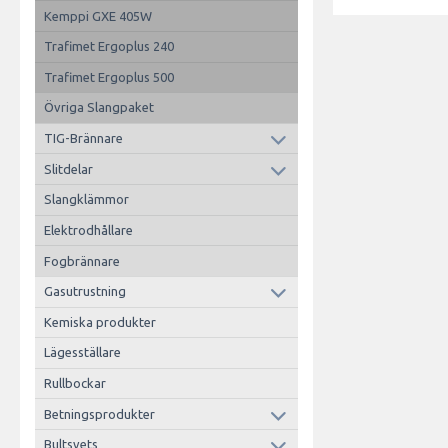
Kemppi GXE 405W
Trafimet Ergoplus 240
Trafimet Ergoplus 500
Övriga Slangpaket
TIG-Brännare
Slitdelar
Slangklämmor
Elektrodhållare
Fogbrännare
Gasutrustning
Kemiska produkter
Lägesställare
Rullbockar
Betningsprodukter
Bultsvets