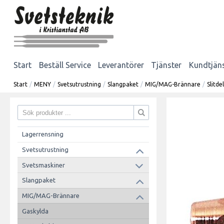
Start
Beställ Service
Leverantörer
Tjänster
Kundtjän
Start
/
MENY
/
Svetsutrustning
/
Slangpaket
/
MIG/MAG-Brännare
/
Slitd
Lagerrensning
Svetsutrustning
Svetsmaskiner
Slangpaket
MIG/MAG-Brännare
Gaskylda