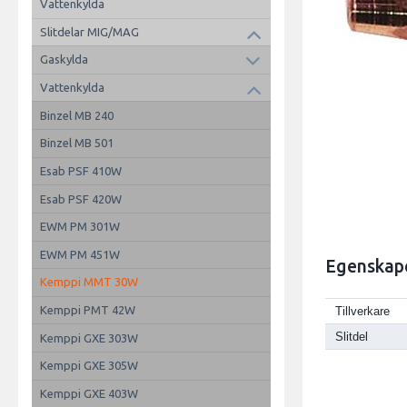
Vattenkylda
Slitdelar MIG/MAG
Gaskylda
Vattenkylda
Binzel MB 240
Binzel MB 501
Esab PSF 410W
Esab PSF 420W
EWM PM 301W
EWM PM 451W
Egenskap
Kemppi MMT 30W
Kemppi PMT 42W
Tillverkare
Slitdel
Kemppi GXE 303W
Kemppi GXE 305W
Kemppi GXE 403W