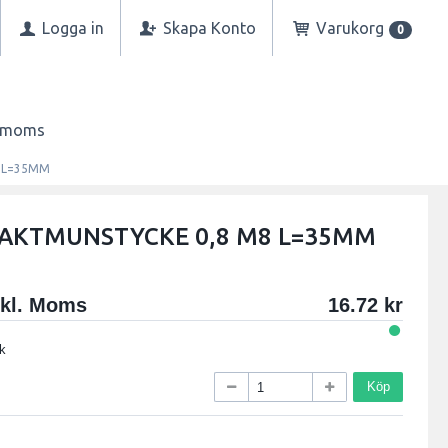
Logga in
Skapa Konto
Varukorg
0
n moms
 L=35MM
AKTMUNSTYCKE 0,8 M8 L=35MM
xkl. Moms
16.72
k
Köp