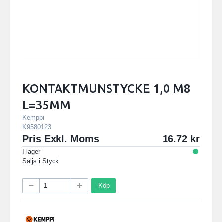
KONTAKTMUNSTYCKE 1,0 M8
L=35MM
Kemppi
K9580123
Pris Exkl. Moms
16.72
I lager
Säljs i
Styck
Köp