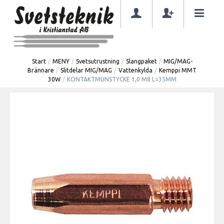
Start
/
MENY
/
Svetsutrustning
/
Slangpaket
/
MIG/MAG-
Brännare
/
Slitdelar MIG/MAG
/
Vattenkylda
/
Kemppi MMT
30W
/
KONTAKTMUNSTYCKE 1,0 M8 L=35MM