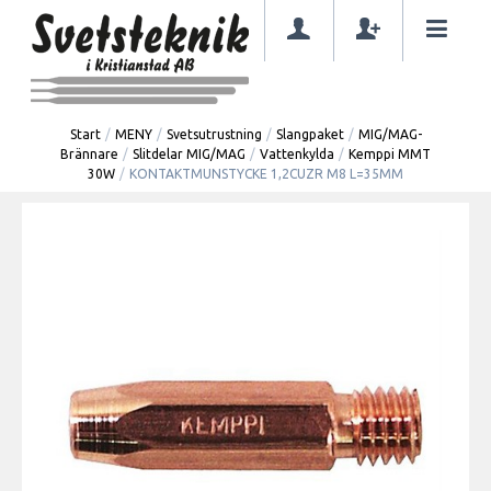
Start
/
MENY
/
Svetsutrustning
/
Slangpaket
/
MIG/MAG-
Brännare
/
Slitdelar MIG/MAG
/
Vattenkylda
/
Kemppi MMT
30W
/
KONTAKTMUNSTYCKE 1,2CUZR M8 L=35MM