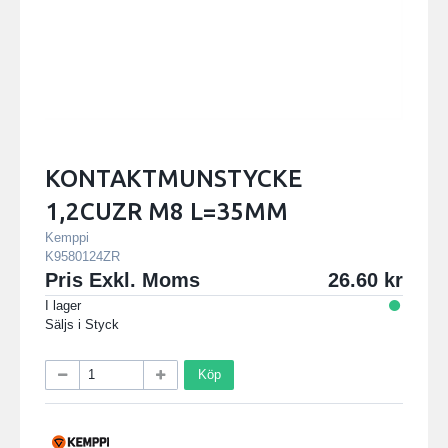
KONTAKTMUNSTYCKE
1,2CUZR M8 L=35MM
Kemppi
K9580124ZR
Pris Exkl. Moms
26.60
I lager
Säljs i
Styck
Köp