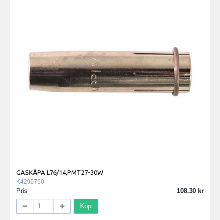
GASKÅPA L76/14,PMT27-30W
K4295760
Pris
108.30
Köp