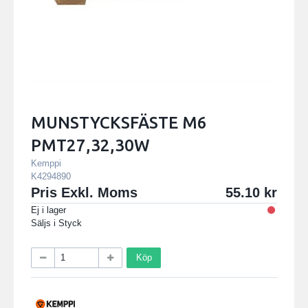
MUNSTYCKSFÄSTE M6
PMT27,32,30W
Kemppi
K4294890
Pris Exkl. Moms
55.10
Ej i lager
Säljs i
Styck
Köp