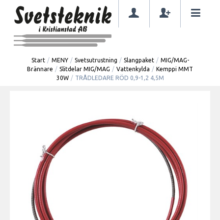
Start
/
MENY
/
Svetsutrustning
/
Slangpaket
/
MIG/MAG-
Brännare
/
Slitdelar MIG/MAG
/
Vattenkylda
/
Kemppi MMT
30W
/
TRÅDLEDARE RÖD 0,9-1,2 4,5M