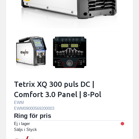
Tetrix XQ 300 puls DC |
Comfort 3.0 Panel | 8-Pol
EWM
EWM09000569200003
Ring för pris
Ej i lager
Säljs i
Styck