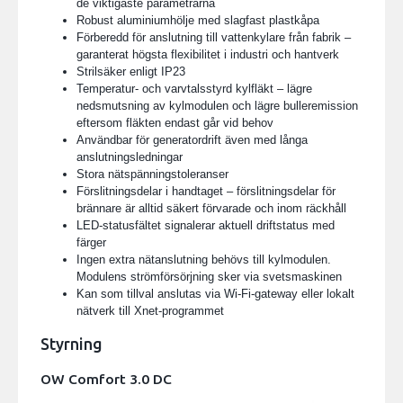
de viktigaste parametrarna
Robust aluminiumhölje med slagfast plastkåpa
Förberedd för anslutning till vattenkylare från fabrik –
garanterat högsta flexibilitet i industri och hantverk
Strilsäker enligt IP23
Temperatur- och varvtalsstyrd kylfläkt – lägre
nedsmutsning av kylmodulen och lägre bulleremission
eftersom fläkten endast går vid behov
Användbar för generatordrift även med långa
anslutningsledningar
Stora nätspänningstoleranser
Förslitningsdelar i handtaget – förslitningsdelar för
brännare är alltid säkert förvarade och inom räckhåll
LED-statusfältet signalerar aktuell driftstatus med
färger
Ingen extra nätanslutning behövs till kylmodulen.
Modulens strömförsörjning sker via svetsmaskinen
Kan som tillval anslutas via Wi-Fi-gateway eller lokalt
nätverk till Xnet-programmet
Styrning
OW Comfort 3.0 DC