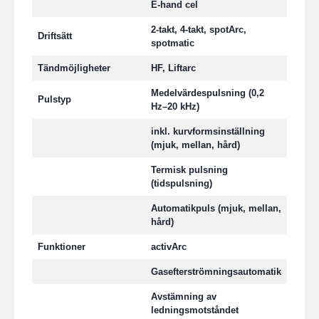
E-hand cel
2-takt, 4-takt, spotArc,
Driftsätt
spotmatic
Tändmöjligheter
HF, Liftarc
Medelvärdespulsning (0,2
Pulstyp
Hz–20 kHz)
inkl. kurvformsinställning
(mjuk, mellan, hård)
Termisk pulsning
(tidspulsning)
Automatikpuls (mjuk, mellan,
hård)
Funktioner
activArc
Gasefterströmningsautomatik
Avstämning av
ledningsmotståndet