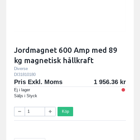
Jordmagnet 600 Amp med 89
kg magnetisk hållkraft
Diverse
DI31810180
Pris Exkl. Moms
1 956.36
Ej i lager
Säljs i
Styck
Köp