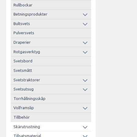
Rullbockar
Betningsprodukter
Bultsvets
Pulversvets
Draperier
Rotgasverktyg
Svetsbord
Svetsmått
Svetstraktorer
Svetsutsug
Torrhållningsskåp
Volframslip
Tillbehör
Skärutrustning
Tillsatsmaterial