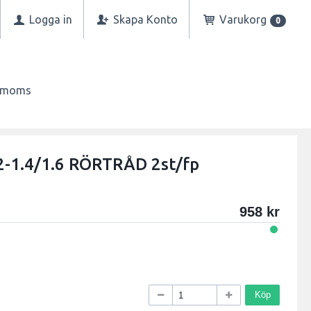
Logga in
Skapa Konto
Varukorg
0
n moms
-1.4/1.6 RÖRTRÅD 2st/fp
958
Köp