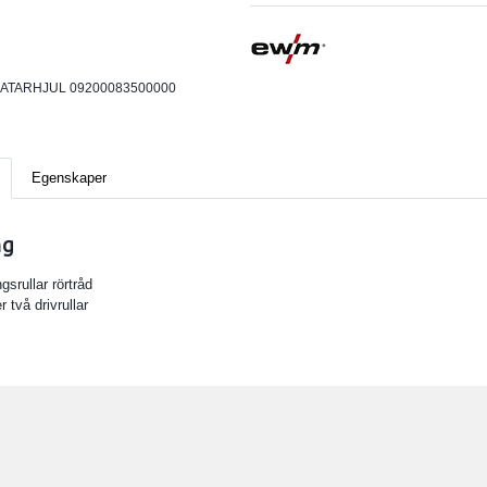
ATARHJUL 09200083500000
Egenskaper
ng
gsrullar rörtråd
r två drivrullar