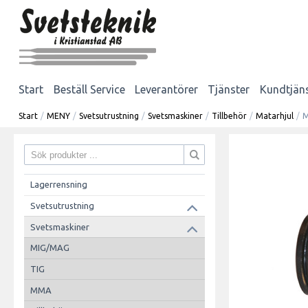
Start
Beställ Service
Leverantörer
Tjänster
Kundtjän
Start
/
MENY
/
Svetsutrustning
/
Svetsmaskiner
/
Tillbehör
/
Matarhjul
/
M
Lagerrensning
Svetsutrustning
Svetsmaskiner
MIG/MAG
TIG
MMA