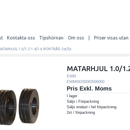
st
Kontakta oss
Tipshörnan
Om oss
|
Priser visas uta
ATARHJUL 1.0/1.2-1.4/1.6 RÖRTRÅD 2st/fp
MATARHJUL 1.0/1.2
EWM
EWM09200083500000
Pris Exkl. Moms
I lager
Säljs i
Förpackning
Säljs endast i hel förpackning.
2st / förpackning