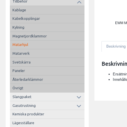
Tillbehör
Kablage
Kabelkopplingar
EWM M
Kylning
Magnetjordklammor
Matarhjul
Beskrivning
Matarverk
Svetskärra
Beskrivni
Paneler
Ersättnin
Innehålle
Återledarklämmor
Övrigt
Slangpaket
Gasutrustning
Kemiska produkter
Lägesställare