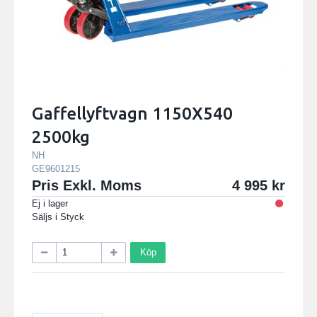
Gaffellyftvagn 1150X540
2500kg
NH
GE9601215
Pris Exkl. Moms
4 995
Ej i lager
Säljs i
Styck
Köp