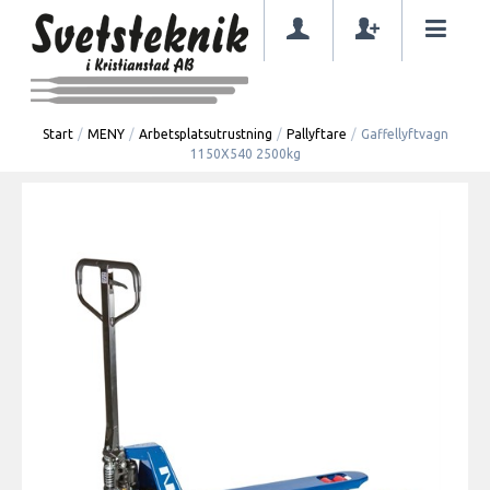
Start
/
MENY
/
Arbetsplatsutrustning
/
Pallyftare
/
Gaffellyftvagn
1150X540 2500kg