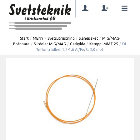
Start
/
MENY
/
Svetsutrustning
/
Slangpaket
/
MIG/MAG-
Brännare
/
Slitdelar MIG/MAG
/
Gaskylda
/
Kemppi MMT 25
/
DL
Teflontrådled. 1,2-1,6 Al/Fe/Ss 3,0 met.