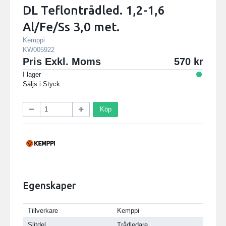
DL Teflontrådled. 1,2-1,6
Al/Fe/Ss 3,0 met.
Kemppi
KW005922
Pris Exkl. Moms
570
I lager
Säljs i
Styck
Köp
Egenskaper
Tillverkare
Kemppi
Slitdel
Trådledare