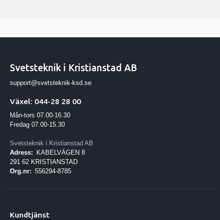
Vikt (Strömkällan)
125.5 kg
IEC 60974-1, -2, -5, -10
Standarder
CL.A
Svetsteknik i Kristianstad AB
support@svetsteknik-ksd.se
Växel: 044-28 28 00
Mån-tors 07.00-16.30
Fredag 07.00-15.30
Svetsteknik i Kristianstad AB
Adress:
KABELVÄGEN 8
291 62 KRISTIANSTAD
Org.nr:
556294-8785
Kundtjänst