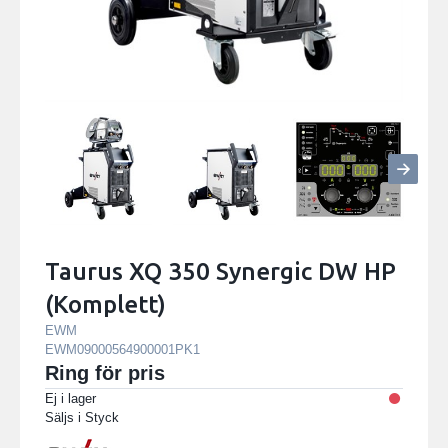
Taurus XQ 350 Synergic DW HP
(Komplett)
EWM
EWM09000564900001PK1
Ring för pris
Ej i lager
Säljs i
Styck