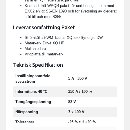
samt en kylmedelstank på 8 liter
Kostnadsfritt WPQR-paket för certifiering till och med
EXC2 enligt SS-EN 1090 och för svetsning av olegerat
stål till och med S355
Leveransomfattning Paket
Strömkälla EWM Taurus XQ 350 Synergic DW
Matarverk Drive XQ HP
Mellanledare
Vridplatta till matarverk
Teknisk Specifikation
Inställningsområde
5 A - 350 A
svetsström
Intermittens 40 °C
350 A / 100 %
Tomgångsspänning
82 V
Nätspänning
3 x 400 V
Toleranser
-25 % till +20 %