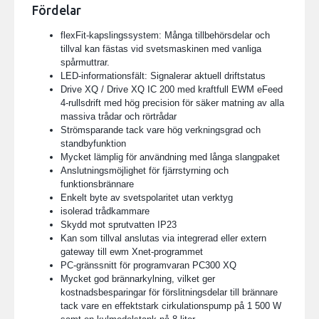
Fördelar
flexFit-kapslingssystem: Många tillbehörsdelar och
tillval kan fästas vid svetsmaskinen med vanliga
spårmuttrar.
LED-informationsfält: Signalerar aktuell driftstatus
Drive XQ / Drive XQ IC 200 med kraftfull EWM eFeed
4-rullsdrift med hög precision för säker matning av alla
massiva trådar och rörtrådar
Strömsparande tack vare hög verkningsgrad och
standbyfunktion
Mycket lämplig för användning med långa slangpaket
Anslutningsmöjlighet för fjärrstyrning och
funktionsbrännare
Enkelt byte av svetspolaritet utan verktyg
isolerad trådkammare
Skydd mot sprutvatten IP23
Kan som tillval anslutas via integrerad eller extern
gateway till ewm Xnet-programmet
PC-gränssnitt för programvaran PC300 XQ
Mycket god brännarkylning, vilket ger
kostnadsbesparingar för förslitningsdelar till brännare
tack vare en effektstark cirkulationspump på 1 500 W