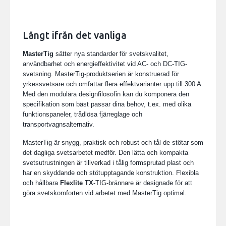
Långt ifrån det vanliga
MasterTig
sätter nya standarder för svetskvalitet,
användbarhet och energieffektivitet vid AC- och DC-TIG-
svetsning. MasterTig-produktserien är konstruerad för
yrkessvetsare och omfattar flera effektvarianter upp till 300 A.
Med den modulära designfilosofin kan du komponera den
specifikation som bäst passar dina behov, t.ex. med olika
funktionspaneler, trådlösa fjärreglage och
transportvagnsalternativ.
MasterTig är snygg, praktisk och robust och tål de stötar som
det dagliga svetsarbetet medför. Den lätta och kompakta
svetsutrustningen är tillverkad i tålig formsprutad plast och
har en skyddande och stötupptagande konstruktion. Flexibla
och hållbara
Flexlite TX
-TIG-brännare är designade för att
göra svetskomforten vid arbetet med MasterTig optimal.