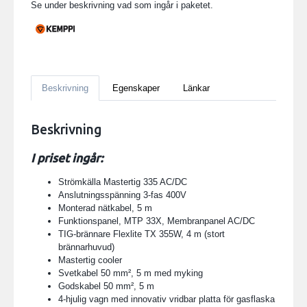
Se under beskrivning vad som ingår i paketet.
Beskrivning
Egenskaper
Länkar
Beskrivning
I priset ingår:
Strömkälla Mastertig 335 AC/DC
Anslutningsspänning 3-fas 400V
Monterad nätkabel, 5 m
Funktionspanel, MTP 33X, Membranpanel AC/DC
TIG-brännare Flexlite TX 355W, 4 m (stort
brännarhuvud)
Mastertig cooler
Svetkabel 50 mm², 5 m med myking
Godskabel 50 mm², 5 m
4-hjulig vagn med innovativ vridbar platta för
gasflaska