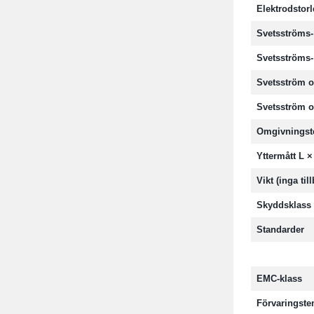
Elektrodstorl
Svetsströms
Svetsströms
Svetsström 
Svetsström 
Omgivningst
Yttermått L ×
Vikt (inga til
Skyddsklass
Standarder
EMC-klass
Förvaringst