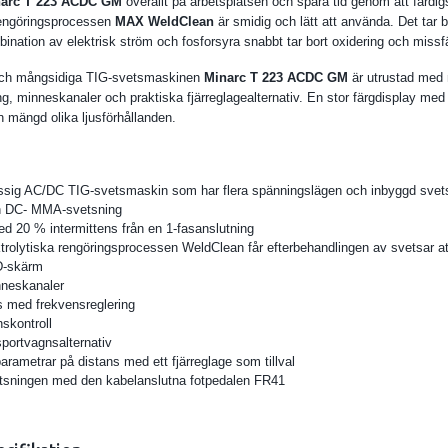
arc T 223 ACDC GM
överallt på arbetsplatsen och spara tid genom att färdi
 rengöringsprocessen
MAX WeldClean
är smidig och lätt att använda. Det tar b
bination av elektrisk ström och fosforsyra snabbt tar bort oxidering och missf
 och mångsidiga TIG-svetsmaskinen
Minarc T 223 ACDC GM
är utrustad med 
ng, minneskanaler och praktiska fjärreglagealternativ. En stor färgdisplay med 
en mängd olika ljusförhållanden.
ssig AC/DC TIG-svetsmaskin som har flera spänningslägen och inbyggd svets
 DC- MMA-svetsning
d 20 % intermittens från en 1-fasanslutning
trolytiska rengöringsprocessen WeldClean får efterbehandlingen av svetsar att
D-skärm
nneskanaler
 med frekvensreglering
skontroll
sportvagnsalternativ
 parametrar på distans med ett fjärreglage som tillval
tsningen med den kabelanslutna fotpedalen FR41