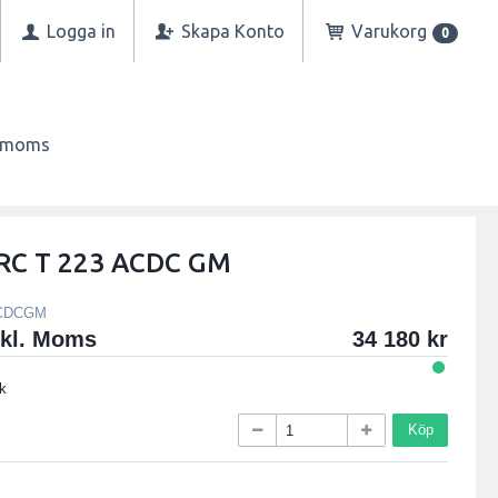
Logga in
Skapa Konto
Varukorg
0
n moms
RC T 223 ACDC GM
ACDCGM
xkl. Moms
34 180
k
Köp