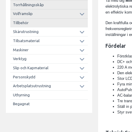
Ta med dig
Min
Torrhållningsskåp
elektrolytiska
en effektiv kom
Volframslip
Den kraftfulla
Tillbehör
frekvensregleri
Skärutrustning
inställningar i 
Tillsatsmaterial
Fördelar
Maskiner
Förstkla
Verktyg
DC+ och
220 A me
Slip och Kapmaterial
Den elek
Personskydd
Stor LC
Fyra mi
Arbetsplatsutrustning
AutoPuls
Uthyrning
AC-balan
Tre tran
Begagnat
Ställ in
Styr sve