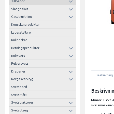
Tillbehör
Slangpaket
Gasutrustning
Kemiska produkter
Lägesställare
Rullbockar
Betningsprodukter
Bultsvets
Pulversvets
Draperier
Beskrivning
Rotgasverktyg
Svetsbord
Beskrivni
Svetsmått
Minarc T 223 
Svetstraktorer
svetsmaskinen 
Svetsutsug