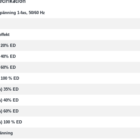
ecifikation
pänning 1-fas, 50/60 Hz
effekt
G) 20% ED
G) 40% ED
G) 60% ED
) 100 % ED
A) 35% ED
A) 40% ED
A) 60% ED
A) 100 % ED
änning