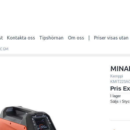
st
Kontakta oss
Tipshörnan
Om oss
|
Priser visas uta
DC GM
MINA
Kemppi
KMIT223
Pris E
I lager
Säljs i
Styc