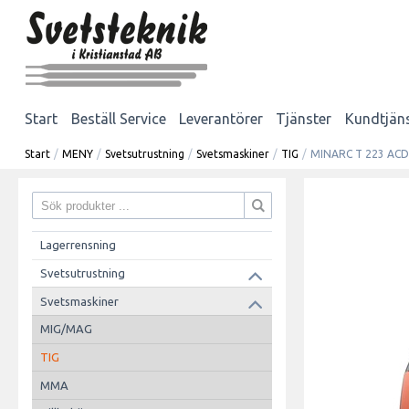
Start
Beställ Service
Leverantörer
Tjänster
Kundtjän
Start
/
MENY
/
Svetsutrustning
/
Svetsmaskiner
/
TIG
/
MINARC T 223 AC
Lagerrensning
Svetsutrustning
Svetsmaskiner
MIG/MAG
TIG
MMA