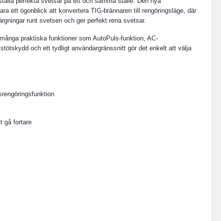
gställa perfekta svetsar på ett och samma ställe. Den nya
ara ett ögonblick att konvertera TIG-brännaren till rengöringsläge, där
ärgningar runt svetsen och ger perfekt rena svetsar.
många praktiska funktioner som AutoPuls-funktion, AC-
stötskydd och ett tydligt användargränssnitt gör det enkelt att välja
rengöringsfunktion
 gå fortare