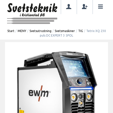
Start
/
MENY
/
Svetsutrustning
/
Svetsmaskiner
/
TIG
/
Tetrix XQ 230
puls DC EXPERT 3 5POL