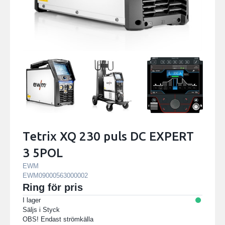
Tetrix XQ 230 puls DC EXPERT
3 5POL
EWM
EWM09000563000002
Ring för pris
I lager
Säljs i
Styck
OBS! Endast strömkälla