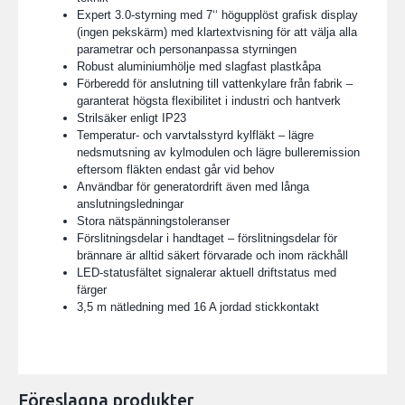
Expert 3.0-styrning med 7‘‘ högupplöst grafisk display
(ingen pekskärm) med klartextvisning för att välja alla
parametrar och personanpassa styrningen
Robust aluminiumhölje med slagfast plastkåpa
Förberedd för anslutning till vattenkylare från fabrik –
garanterat högsta flexibilitet i industri och hantverk
Strilsäker enligt IP23
Temperatur- och varvtalsstyrd kylfläkt – lägre
nedsmutsning av kylmodulen och lägre bulleremission
eftersom fläkten endast går vid behov
Användbar för generatordrift även med långa
anslutningsledningar
Stora nätspänningstoleranser
Förslitningsdelar i handtaget – förslitningsdelar för
brännare är alltid säkert förvarade och inom räckhåll
LED-statusfältet signalerar aktuell driftstatus med
färger
3,5 m nätledning med 16 A jordad stickkontakt
Föreslagna produkter