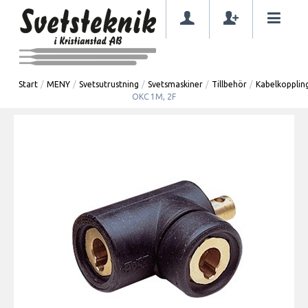
Start
/
MENY
/
Svetsutrustning
/
Svetsmaskiner
/
Tillbehör
/
Kabelkopplin
OKC 1M, 2F