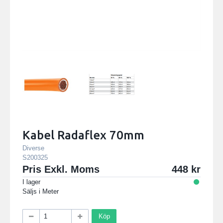
Kabel Radaflex 70mm
Diverse
S200325
Pris Exkl. Moms
448
I lager
Säljs i
Meter
Köp