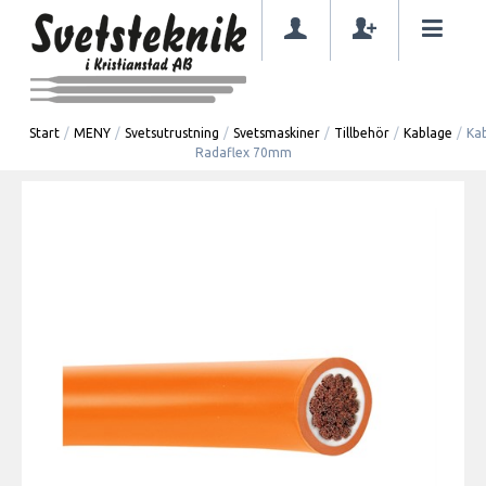
Start
/
MENY
/
Svetsutrustning
/
Svetsmaskiner
/
Tillbehör
/
Kablage
/
Ka
Radaflex 70mm