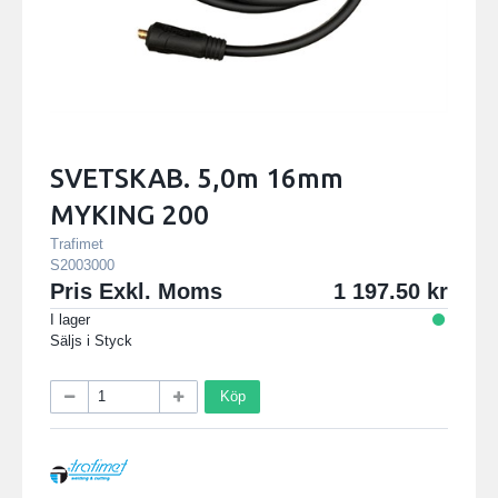
SVETSKAB. 5,0m 16mm
MYKING 200
Trafimet
S2003000
Pris Exkl. Moms
1 197.50
I lager
Säljs i
Styck
Köp