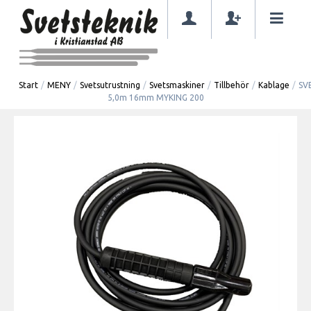
Start
/
MENY
/
Svetsutrustning
/
Svetsmaskiner
/
Tillbehör
/
Kablage
/
SV
5,0m 16mm MYKING 200