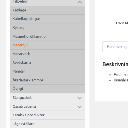
Tillbehör
Kablage
Kabelkopplingar
EWM M
Kylning
Magnetjordklammor
Matarhjul
Beskrivning
Matarverk
Svetskärra
Beskrivni
Paneler
Ersättnin
Innehålle
Återledarklämmor
Övrigt
Slangpaket
Gasutrustning
Kemiska produkter
Lägesställare