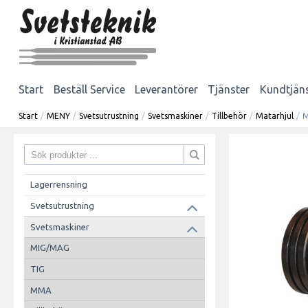
Start
Beställ Service
Leverantörer
Tjänster
Kundtjän
Start
/
MENY
/
Svetsutrustning
/
Svetsmaskiner
/
Tillbehör
/
Matarhjul
/
M
Lagerrensning
Svetsutrustning
Svetsmaskiner
MIG/MAG
TIG
MMA