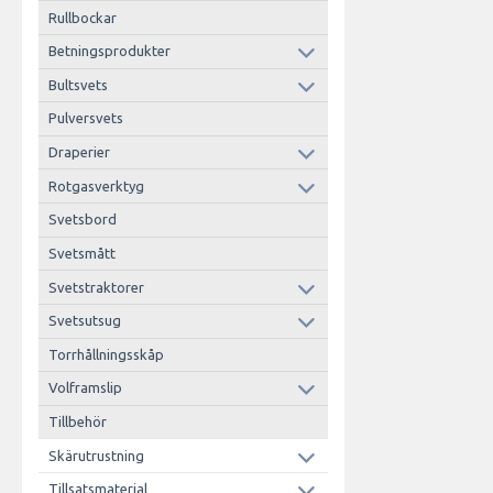
Rullbockar
Betningsprodukter
Bultsvets
Pulversvets
Draperier
Rotgasverktyg
Svetsbord
Svetsmått
Svetstraktorer
Svetsutsug
Torrhållningsskåp
Volframslip
Tillbehör
Skärutrustning
Tillsatsmaterial