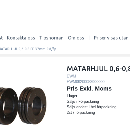
st
Kontakta oss
Tipshörnan
Om oss
|
Priser visas uta
ATARHJUL 0,6-0,8 FE 37mm 2st/fp
MATARHJUL 0,6-0,8
EWM
EWM09200083900000
Pris Exkl. Moms
I lager
Säljs i
Förpackning
Säljs endast i hel förpackning.
2st / förpackning