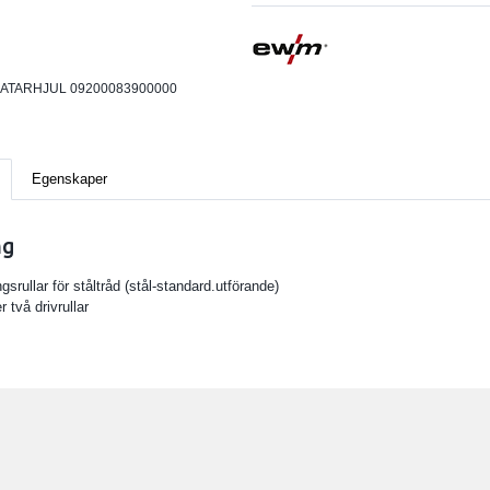
ATARHJUL 09200083900000
Egenskaper
ng
gsrullar för ståltråd (stål-standard.utförande)
r två drivrullar