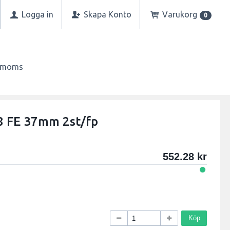
Logga in
Skapa Konto
Varukorg
0
n moms
 FE 37mm 2st/fp
552.28
Köp