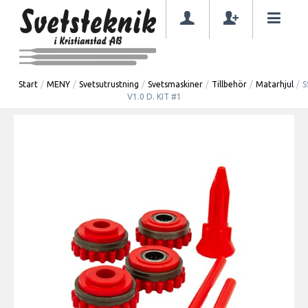
Start
/
MENY
/
Svetsutrustning
/
Svetsmaskiner
/
Tillbehör
/
Matarhjul
/
S
V1.0 D. KIT #1