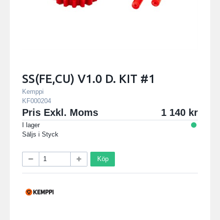
SS(FE,CU) V1.0 D. KIT #1
Kemppi
KF000204
Pris Exkl. Moms
1 140
I lager
Säljs i
Styck
Köp