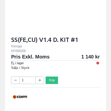
SS(FE,CU) V1.4 D. KIT #1
Kemppi
KF000206
Pris Exkl. Moms
1 140
Ej i lager
Säljs i
Styck
Köp