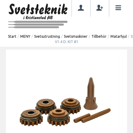
Start
/
MENY
/
Svetsutrustning
/
Svetsmaskiner
/
Tillbehör
/
Matarhjul
/
S
V1.4 D. KIT #1