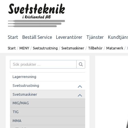
Start
Beställ Service
Leverantörer
Tjänster
Kundtjän
Start
/
MENY
/
Svetsutrustning
/
Svetsmaskiner
/
Tillbehör
/
Matarverk
/
Lagerrensning
Svetsutrustning
Svetsmaskiner
MIG/MAG
TIG
MMA