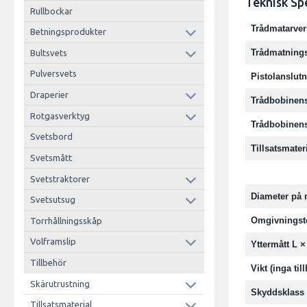
Teknisk Sp
Rullbockar
Trådmatarver
Betningsprodukter
Trådmatnings
Bultsvets
Pulversvets
Pistolanslut
Draperier
Trådbobinens
Rotgasverktyg
Trådbobinens
Svetsbord
Tillsatsmater
Svetsmått
Svetstraktorer
Diameter på 
Svetsutsug
Omgivningst
Torrhållningsskåp
Volframslip
Yttermått L ×
Tillbehör
Vikt (inga til
Skärutrustning
Skyddsklass
Tillsatsmaterial