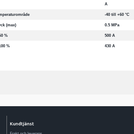
A
emperaturområde
-40 till +60 °C
ck (max)
0.5 MPa
60 %
500 A
100 %
430 A
Kundtjänst
Frakt och leverans