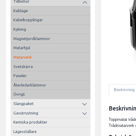
Tillbehör
Kablage
Kabelkopplingar
Kylning
Magnetjordklammor
Matarhjul
Matarverk
Svetskärra
Paneler
Återledarklämmor
Beskrivning
Övrigt
Slangpaket
Beskrivni
Gasutrustning
Toppmatat tråd
Kemiska produkter
Trådmatarverk 
Lägesställare