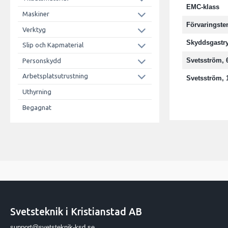
EMC-klass
Maskiner
Förvaringst
Verktyg
Skyddsgastry
Slip och Kapmaterial
Svetsström, 
Personskydd
Arbetsplatsutrustning
Svetsström, 
Uthyrning
Begagnat
Svetsteknik i Kristianstad AB
support@svetsteknik-ksd.se