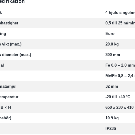
ecifikation
k
4-hjuls singelm
hastighet
0,5 till 25 m/mi
ning
Euro
 vikt (max.)
20.0 kg
 diameter (max.)
300 mm
ial
Fe 0,8 – 2,0 mm
Mc/Fc 0,8 – 2,4
matarhjul
32 mm
emperatur
-20 till +40 °C
 B × H
650 x 230 x 41
lbehör)
10.9 kg
IP23S