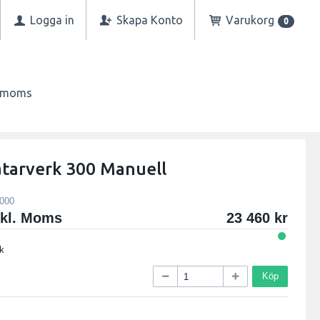
Logga in
Skapa Konto
Varukorg
0
n moms
tarverk 300 Manuell
000
xkl. Moms
23 460
k
Köp