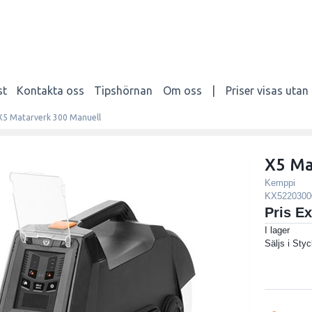
st
Kontakta oss
Tipshörnan
Om oss
|
Priser visas uta
X5 Matarverk 300 Manuell
X5 Ma
Kemppi
KX5220300
Pris E
I lager
Säljs i
Styc