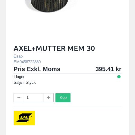
AXEL+MUTTER MEM 30
Esab
EM0458722880
Pris Exkl. Moms
395.41
I lager
Säljs i
Styck
Köp