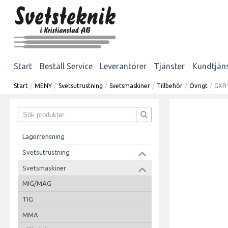
Start
Beställ Service
Leverantörer
Tjänster
Kundtjän
Start
/
MENY
/
Svetsutrustning
/
Svetsmaskiner
/
Tillbehör
/
Övrigt
/
GXR
Lagerrensning
Svetsutrustning
Svetsmaskiner
MIG/MAG
TIG
MMA