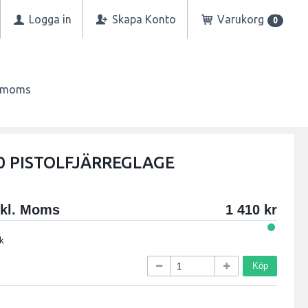
Logga in
Skapa Konto
Varukorg
0
n moms
0 PISTOLFJÄRREGLAGE
xkl. Moms
1 410
k
Köp