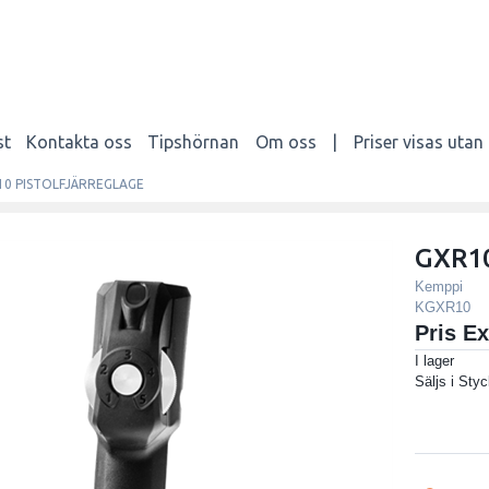
st
Kontakta oss
Tipshörnan
Om oss
|
Priser visas uta
10 PISTOLFJÄRREGLAGE
GXR1
Kemppi
KGXR10
Pris E
I lager
Säljs i
Styc