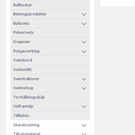
Rullbockar
Betningsprodukter
Bultsvets
Pulversvets
Draperier
Rotgasverktyg
Svetsbord
Svetsmått
Svetstraktorer
Svetsutsug
Torrhållningsskåp
Volframslip
Tillbehör
Skärutrustning
Tillsatsmaterial