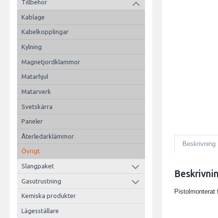
Tillbehör
Kablage
Kabelkopplingar
Kylning
Magnetjordklammor
Matarhjul
Matarverk
Svetskärra
Paneler
Återledarklämmor
Beskrivning
Övrigt
Slangpaket
Beskrivni
Gasutrustning
Pistolmonterat 
Kemiska produkter
Lägesställare