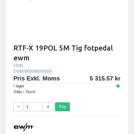
RTF-X 19POL 5M Tig fotpedal
ewm
EWM
EWM09000885500005
Pris Exkl. Moms
5 315.57
I lager
Säljs i
Styck
Köp