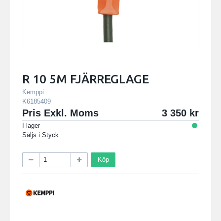
R 10 5M FJÄRREGLAGE
Kemppi
K6185409
Pris Exkl. Moms
3 350
I lager
Säljs i
Styck
Köp