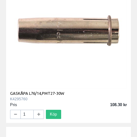
GASKÅPA L76/14,PMT27-30W
K4295760
Pris
108.30
Köp