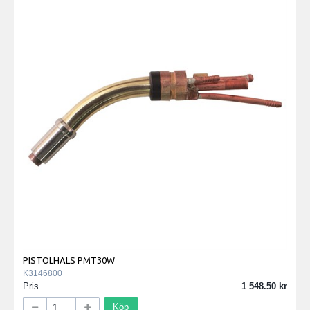
PISTOLHALS PMT30W
K3146800
Pris
1 548.50
Köp