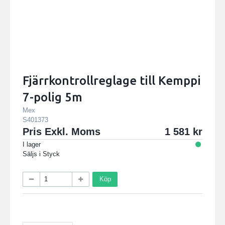
Fjärrkontrollreglage till Kemppi
7-polig 5m
Mex
S401373
Pris Exkl. Moms
1 581
I lager
Säljs i
Styck
Köp