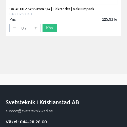
OK 48.00 2.5x350mm 1/4 | Elektroder | Vakuumpack
E48002530K0
Pris
125.93
Köp
Svetsteknik i Kristianstad AB
support@svetsteknik-ksd.se
Växel: 044-28 28 00